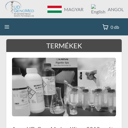
MAGYAR
ANGOL
0 db
TERMÉKEK