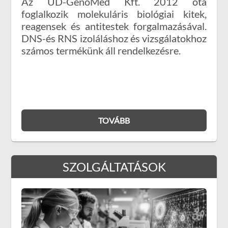
Az UD-GenoMed Kft. 2012 óta
foglalkozik molekuláris biológiai kitek,
reagensek és antitestek forgalmazásával.
DNS-és RNS izoláláshoz és vizsgálatokhoz
számos termékünk áll rendelkezésre.
TOVÁBB
SZOLGÁLTATÁSOK